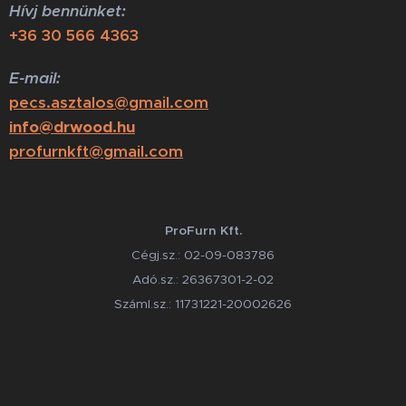
Hívj bennünket:
+36 30 566 4363
E-mail:
pecs.asztalos@gmail.com
info@drwood.hu
profurnkft@gmail.com
ProFurn Kft.
Cégj.sz.: 02-09-083786
Adó.sz.: 26367301-2-02
Száml.sz.: 11731221-20002626